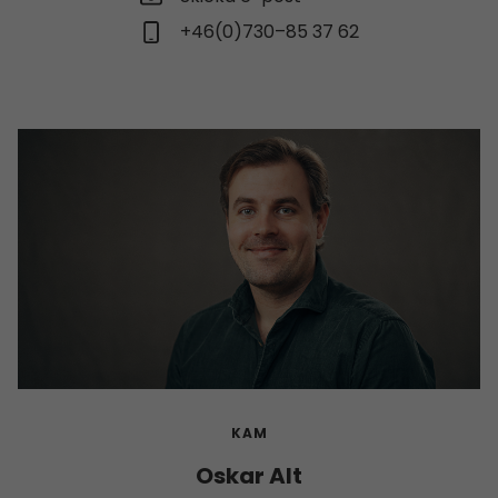
+46(0)730–85 37 62
KAM
Oskar Alt