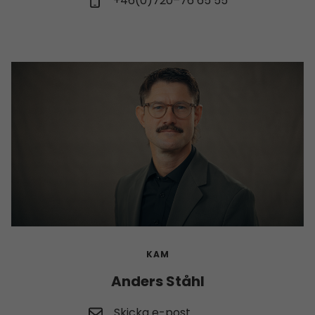
+46(0)720–76 65 55
KAM
Anders Ståhl
Skicka e-post