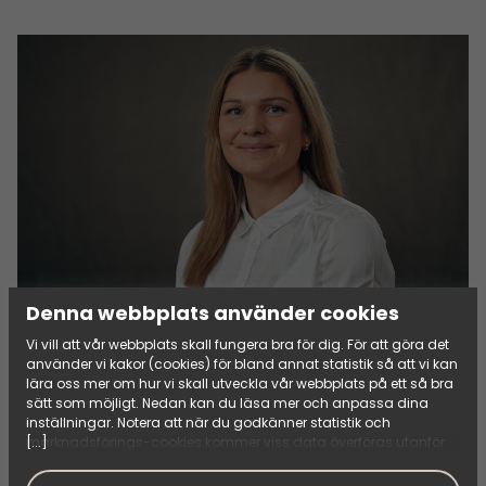
Denna webbplats använder cookies
SALES
Vi vill att vår webbplats skall fungera bra för dig. För att göra det
använder vi kakor (cookies) för bland annat statistik så att vi kan
Åsa Rang
lära oss mer om hur vi skall utveckla vår webbplats på ett så bra
sätt som möjligt. Nedan kan du läsa mer och anpassa dina
Skicka e-post
inställningar. Notera att när du godkänner statistik och
[...]
marknadsförings-cookies kommer viss data överföras utanför
+46(0)720–70 34 38
EU. Hur den informationen används av berörda bolag vet vi inte
exakt. Till exempel uppfyller inte USA:s lagstiftning alla de krav