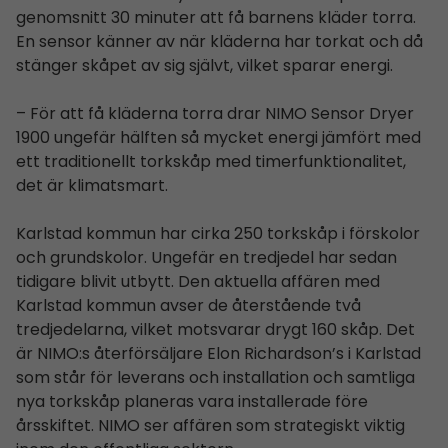
genomsnitt 30 minuter att få barnens kläder torra.
En sensor känner av när kläderna har torkat och då
stänger skåpet av sig självt, vilket sparar energi.
– För att få kläderna torra drar NIMO Sensor Dryer
1900 ungefär hälften så mycket energi jämfört med
ett traditionellt torkskåp med timerfunktionalitet,
det är klimatsmart.
Karlstad kommun har cirka 250 torkskåp i förskolor
och grundskolor. Ungefär en tredjedel har sedan
tidigare blivit utbytt. Den aktuella affären med
Karlstad kommun avser de återstående två
tredjedelarna, vilket motsvarar drygt 160 skåp. Det
är NIMO:s återförsäljare Elon Richardson’s i Karlstad
som står för leverans och installation och samtliga
nya torkskåp planeras vara installerade före
årsskiftet. NIMO ser affären som strategiskt viktig