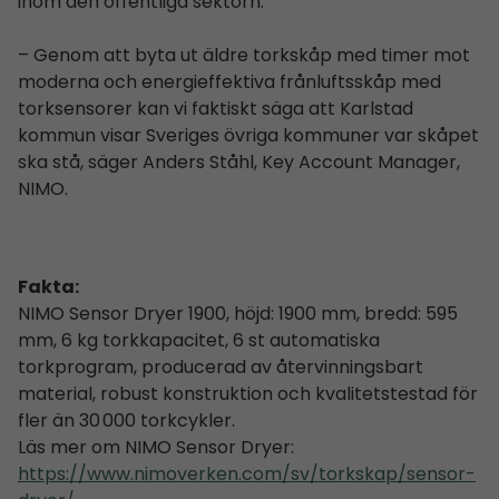
inom den offentliga sektorn.
– Genom att byta ut äldre torkskåp med timer mot
moderna och energieffektiva frånluftsskåp med
torksensorer kan vi faktiskt säga att Karlstad
kommun visar Sveriges övriga kommuner var skåpet
ska stå, säger Anders Ståhl, Key Account Manager,
NIMO.
Fakta:
NIMO Sensor Dryer 1900, höjd: 1900 mm, bredd: 595
mm, 6 kg torkkapacitet, 6 st automatiska
torkprogram, producerad av återvinningsbart
material, robust konstruktion och kvalitetstestad för
fler än 30 000 torkcykler.
Läs mer om NIMO Sensor Dryer:
https://www.nimoverken.com/sv/torkskap/sensor-