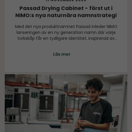
Passad Drying Cabinet - först ut i
NIMO:s nya naturnära namnstrategi
Med det nya produktnamnet Passad inleder NIMO
lanseringen av en ny generation namn där varje
torkskåp får en tydligare identitet, inspirerad av
vinden som kraft och symbol. Bakom varje namn
finns en tanke, en riktning och en förankring i det
Läs mer
torkskåpet faktiskt gör: tar hand om textilier med
precision och kraft och lämnar dem torra.