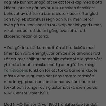
nog inte kunnat undgå att se att torkskåp med blöta
kläder i princip går oavbrutet. Orsaken är såklart
behovet av att torka barns blöta kläder efter glad
och livlig lek utomhus i regn och rusk, men beror
även på att traditionella torkskåp har inbyggd timer,
vilket innebär att de är i gång även efter att
kläderna redan är torra.
– Det går inte att komma ifrån att torkskåp med
timer kan vara energitjuvar om de inte används rätt.
För ett mer hållbart samhälle måste vi alla göra vårt
yttersta för att minska onödig energiförbrukning.
Torkskåpens
funktion för att torka barnens kläder
måste vi ha kvar, men det finns smarta torkskåp
med inbyggd sensor som känner av när kläderna
torkat och stänger av sig automatiskt, exempelvis
NIMO Sensor Dryer 1900.
Med NIMO Sensor Dryer 1900 frånluftsskåp tar det i