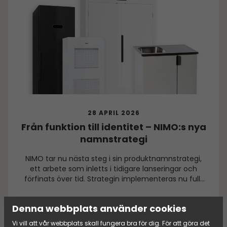
28 APRIL 2026
Från funktion till identitet – NIMO:s nya
namnstrategi
NIMO tar nu nästa steg i sin produktnamnstrategi,
ett arbete som inletts i tidigare lanseringar och
förfinats över tid. Strategin implementeras nu fullt
ut i hela produktsortimentet, för att skapa en
tydligare och mer sammanhållen upplevelse av
Läs mer
Denna webbplats använder cookies
varumärket, produkterna och erbjudandet.
Vi vill att vår webbplats skall fungera bra för dig. För att göra det