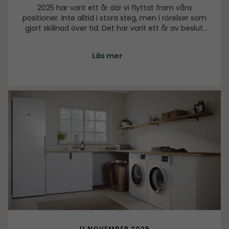
2025 har varit ett år där vi flyttat fram våra
positioner. Inte alltid i stora steg, men i rörelser som
gjort skillnad över tid. Det har varit ett år av beslut,
förändring och förstärkning. Ett år där många av de
initiativ vi länge arbetat med tagit form och fått
Läs mer
synlig kraft.
11 NOVEMBER 2025