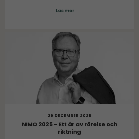
studenterna får möjlighet att arbeta med uppdrag
Läs mer
kopplade till verkliga behov i en industriell miljö.
29 DECEMBER 2025
NIMO 2025 - Ett år av rörelse och
riktning