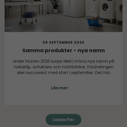
09 SEPTEMBER 2025
Samma produkter - nya namn
Under hösten 2025 börjar NIMO införa nya namn på
torkskåp, avfuktare och tvättbänkar. Förändringen
sker successivt med start i september. Det här
kommer också innebära att produkterna i
exempelvis beställningar, teknisk dokumentation
Läs mer
eller produktblad under en övergångsperiod kan
komma att ha både gamla och nya namn i omlopp.
Ladda fler