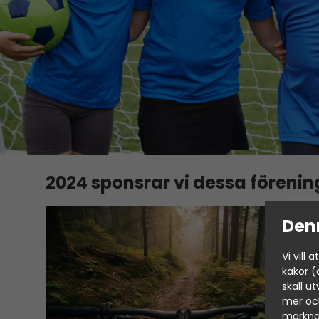
2024 sponsrar vi dessa förenin
Den
Vi vill
kakor (
skall u
mer och
marknad