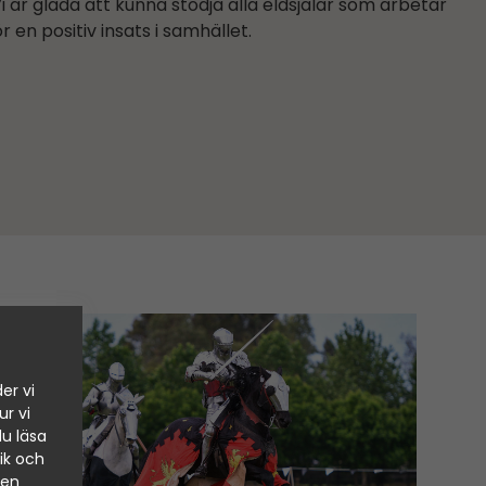
Vi är glada att kunna stödja alla eldsjälar som arbetar
ör en positiv insats i samhället.
er vi
ur vi
du läsa
ik och
den