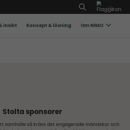
& insikt
Koncept & lösning
Om NIMO
Stolta sponsorer
bart samhälle så krävs det engagerade människor och