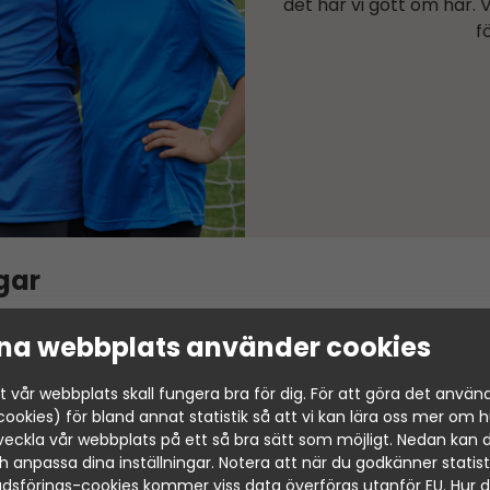
det har vi gott om här. 
f
gar
na webbplats använder cookies
 att vår webbplats skall fungera bra för dig. För att göra det använd
cookies) för bland annat statistik så att vi kan lära oss mer om h
tveckla vår webbplats på ett så bra sätt som möjligt. Nedan kan 
 anpassa dina inställningar. Notera att när du godkänner statist
sförings-cookies kommer viss data överföras utanför EU. Hur 