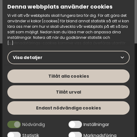
Denna webbplats använder cookies
Vi vill att vår webbplats skall fungera bra för dig. För att göra det
använder vi kakor (cookies) för bland annat statistik så att vi kan
lära oss mer om hur vi skall utveckla vår webbplats på ett så bra
Tvättlåda TL B - Alla varianter
sätt som möjligt. Nedan kan du läsa mer och anpassa dina
inställningar. Notera att när du godkänner statistik och
[...]
marknadsförings-cookies kommer viss data överföras utanför
EU. Hur den informationen används av berörda bolag vet vi inte
exakt. Till exempel uppfyller inte USA:s lagstiftning alla de krav
Visa detaljer
gällande hantering av personuppgifter som ställs inom EU, vilket
kan innebära vissa risker för dina personuppgifter. De berörda
bolagen måste lämna över uppgifter till brottsbekämpande
Tillåt alla cookies
myndigheter i USA om de får en sådan begäran. Det kan dock
vara svårt eller omöjligt för dig att hävda dina rättigheter, t.ex.
Dokumentbank
rätten till radering, gällande eventuella personuppgifter som de
Tillåt urval
brottsbekämpande myndigheterna har fått tillgång till. Genom
Reservdelar, manualer m.m.
att godkänna statistik och marknadsförings-cookies nedan
bekräftar du att du samtycker till att data överförs till tredje land.
Endast nödvändiga cookies
En av våra cookie-leverantörer är Google, som samlar in viss
data för personalisering och för att mäta annonsers effektivitet.
Läs mer om denna leverantör
.
Nödvändig
Inställningar
Statistik
Marknadsföring