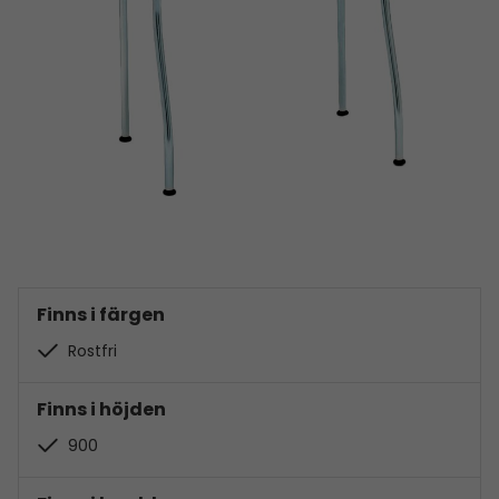
Finns i färgen
Rostfri
Finns i höjden
900